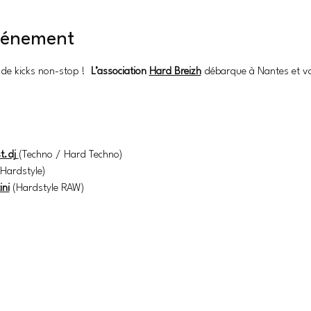
événement
de kicks non-stop !  
L’association 
Hard Breizh
débarque à Nantes et va
t.dj
(Techno / Hard Techno)
Hardstyle)
ini
 (Hardstyle RAW)