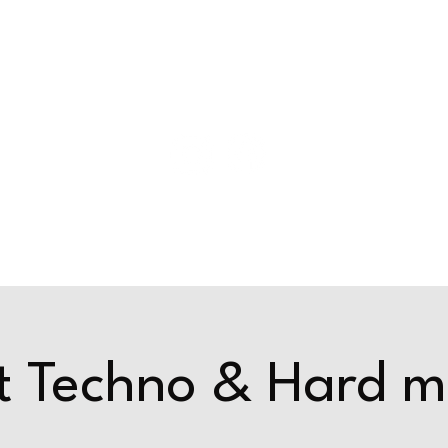
ride
Events & actus
Privatisation
t Techno & Hard m