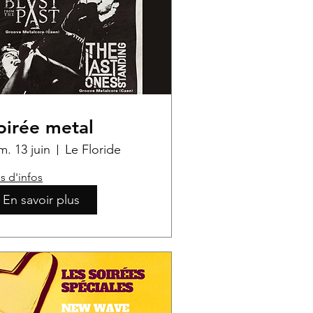
oirée metal
m. 13 juin
Le Floride
s d'infos
En savoir plus