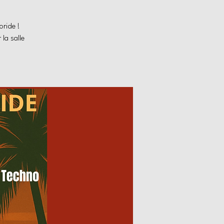
oride !
la salle