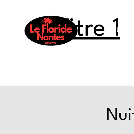
Titre 1
Le Flo
Nui