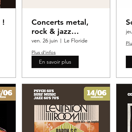
 !
Concerts metal,
S
rock & jazz
je
progressif
ven. 26 juin
Le Floride
Plu
Plus d'infos
En savoir plus