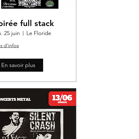
oirée full stack
u. 25 juin
Le Floride
s d'infos
En savoir plus