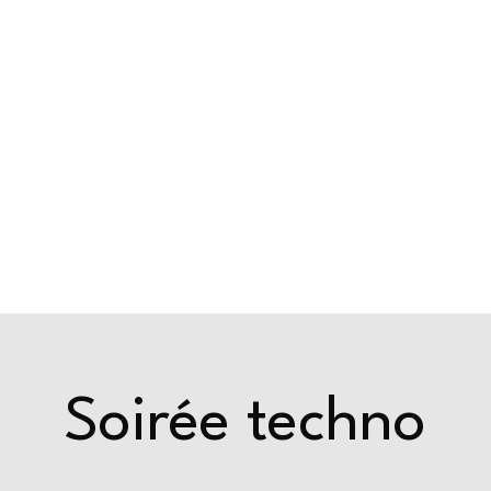
ride
Events & actus
Privatisation
Soirée techno