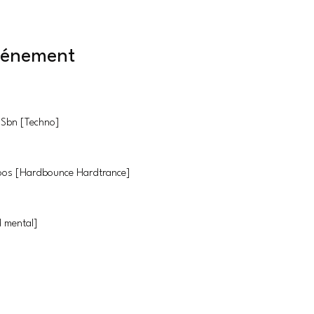
événement
 Sbn [Techno]
oos [Hardbounce Hardtrance]
 mental]