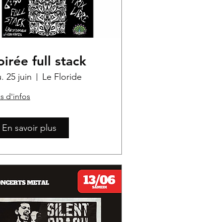
oirée full stack
u. 25 juin
Le Floride
s d'infos
En savoir plus