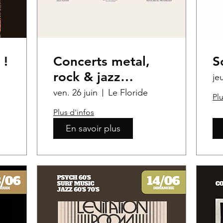
 !
Concerts metal,
S
rock & jazz
je
progressif
ven. 26 juin
Le Floride
Plu
Plus d'infos
En savoir plus