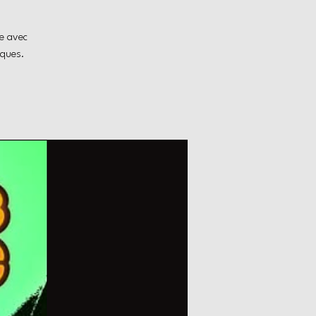
e avec
iques.