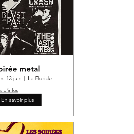
oirée metal
m. 13 juin
Le Floride
s d'infos
En savoir plus