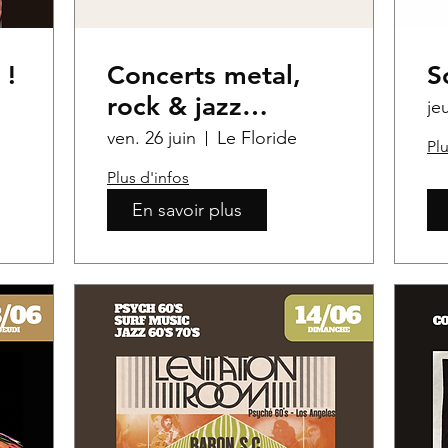
 !
Concerts metal,
S
rock & jazz
je
progressif
ven. 26 juin
Le Floride
Plu
Plus d'infos
En savoir plus