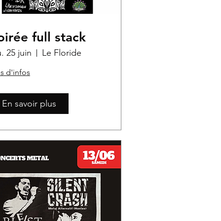
oirée full stack
u. 25 juin
Le Floride
s d'infos
En savoir plus