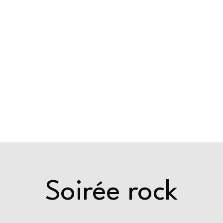
ride
Events & actus
Privatisation
Soirée rock