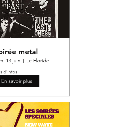
oirée metal
m. 13 juin
Le Floride
s d'infos
En savoir plus