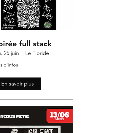
oirée full stack
u. 25 juin
Le Floride
s d'infos
En savoir plus