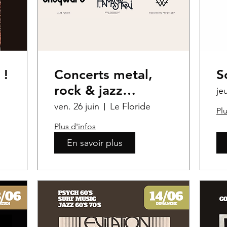
 !
Concerts metal,
S
rock & jazz
je
progressif
ven. 26 juin
Le Floride
Plu
Plus d'infos
En savoir plus