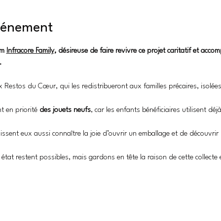
événement
m 
Infracore Family
, désireuse de faire revivre ce projet caritatif et acc
. 
 Restos du Cœur, qui les redistribueront aux familles précaires, isolées 
en priorité 
des jouets neufs
, car les enfants bénéficiaires utilisent dé
uissent eux aussi connaître la joie d’ouvrir un emballage et de découvrir u
état restent possibles, mais gardons en tête la raison de cette collecte