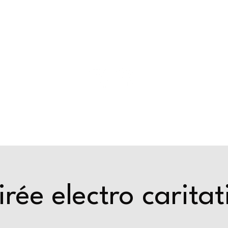
ride
Events & actus
Privatisation
irée electro caritat