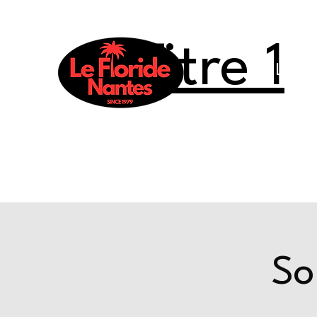
Titre 1
Le Flo
So