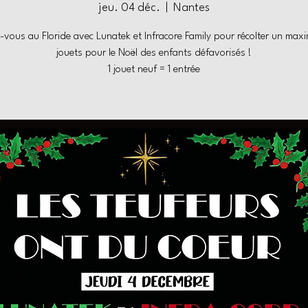
jeu. 04 déc.
  |  
Nantes
vous au Floride avec Lunatek et Infracore Family pour récolter un ma
jouets pour le Noël des enfants défavorisés !
1 jouet neuf = 1 entrée