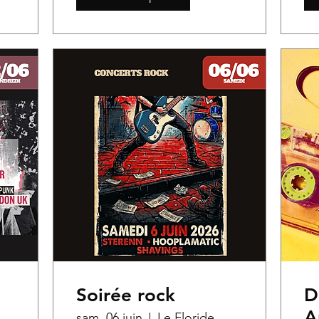
Soirée rock
D
st
A
sam. 06 juin
Le Floride