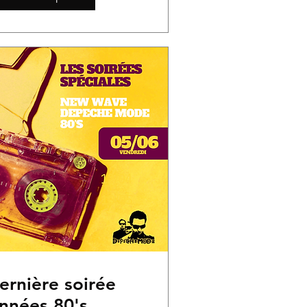
ernière soirée
nnées 80's