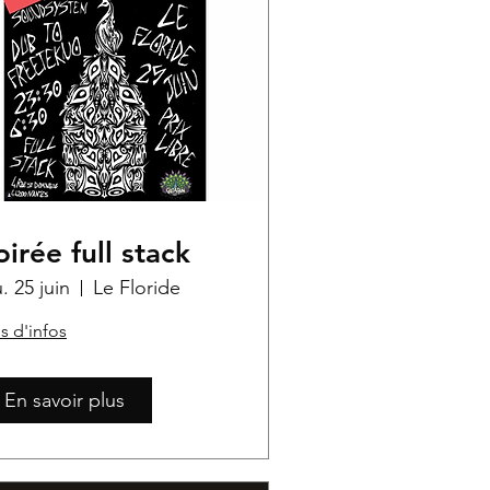
oirée full stack
u. 25 juin
Le Floride
s d'infos
En savoir plus