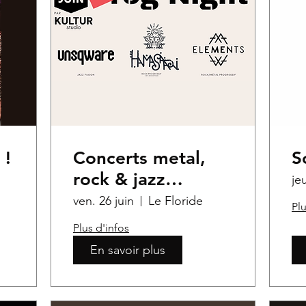
 !
Concerts metal,
S
rock & jazz
je
progressif
ven. 26 juin
Le Floride
Plu
Plus d'infos
En savoir plus