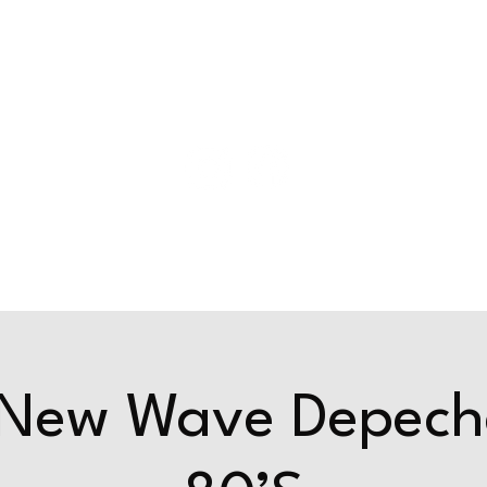
ride
Events & actus
Privatisation
 New Wave Depec