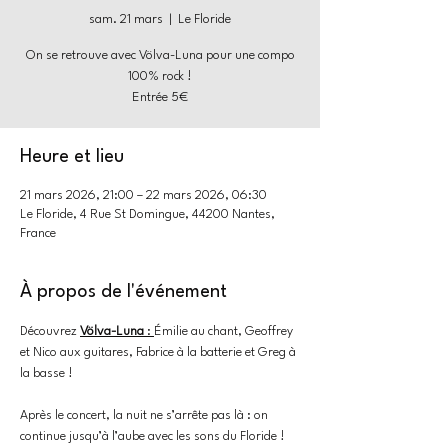
sam. 21 mars
  |  
Le Floride
On se retrouve avec Völva-Luna pour une compo
100% rock !
Entrée 5€
Heure et lieu
21 mars 2026, 21:00 – 22 mars 2026, 06:30
Le Floride, 4 Rue St Domingue, 44200 Nantes,
France
À propos de l'événement
Découvrez 
Völva-Luna
 : 
Émilie au chant, Geoffrey 
et Nico aux guitares, Fabrice à la batterie et Greg à 
la basse !
Après le concert, la nuit ne s’arrête pas là : on 
continue jusqu’à l’aube avec les sons du Floride !